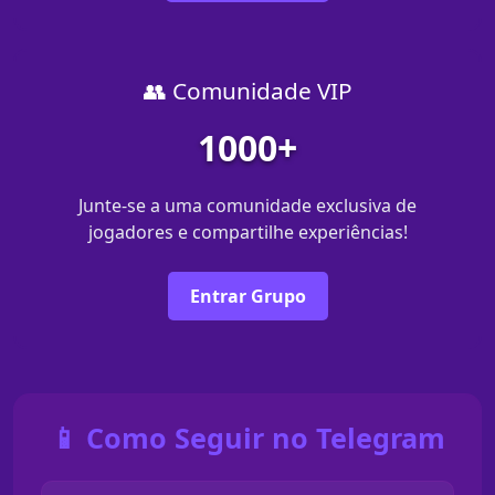
👥 Comunidade VIP
1000+
Junte-se a uma comunidade exclusiva de
jogadores e compartilhe experiências!
Entrar Grupo
📱 Como Seguir no Telegram