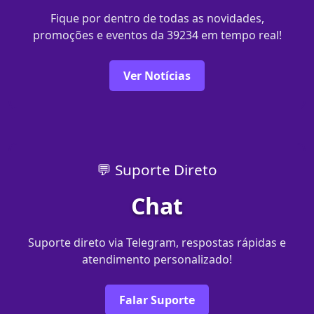
Fique por dentro de todas as novidades,
promoções e eventos da 39234 em tempo real!
Ver Notícias
💬 Suporte Direto
Chat
Suporte direto via Telegram, respostas rápidas e
atendimento personalizado!
Falar Suporte