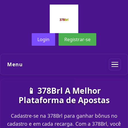
Login
Registrar-se
Menu
📱 378Brl A Melhor
Plataforma de Apostas
Cadastre-se na 378Brl para ganhar bônus no
cadastro e em cada recarga. Com a 378Brl, você