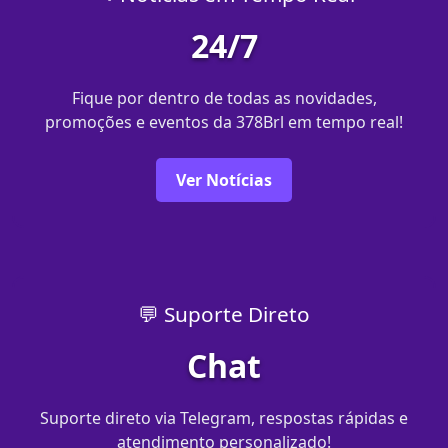
24/7
Fique por dentro de todas as novidades,
promoções e eventos da 378Brl em tempo real!
Ver Notícias
💬 Suporte Direto
Chat
Suporte direto via Telegram, respostas rápidas e
atendimento personalizado!