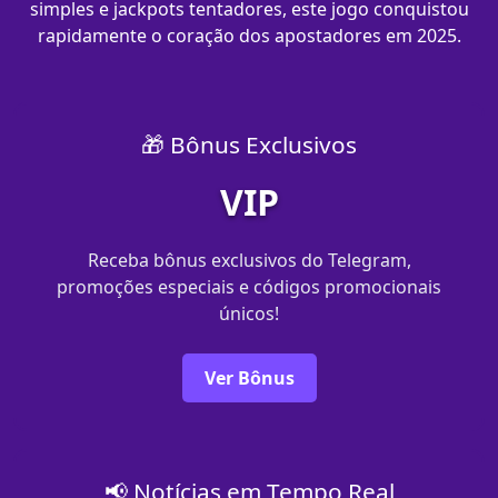
simples e jackpots tentadores, este jogo conquistou
rapidamente o coração dos apostadores em 2025.
🎁 Bônus Exclusivos
VIP
Receba bônus exclusivos do Telegram,
promoções especiais e códigos promocionais
únicos!
Ver Bônus
📢 Notícias em Tempo Real