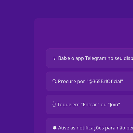
📱 Baixe o app Telegram no seu disp
🔍 Procure por "@365BrlOficial"
👆 Toque em "Entrar" ou "Join"
🔔 Ative as notificações para não p