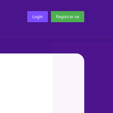
Login
Registrar-se