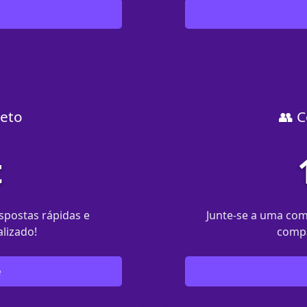
reto
👥 
t
espostas rápidas e
Junte-se a uma com
lizado!
compa
e