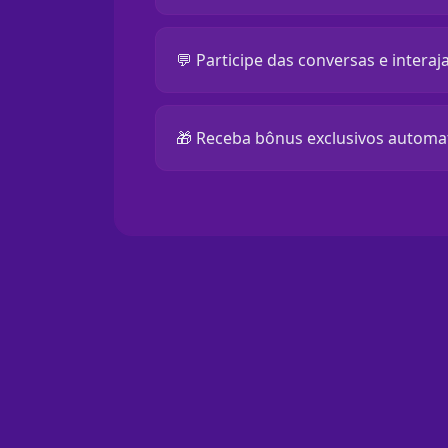
💬 Participe das conversas e interaj
🎁 Receba bônus exclusivos autom