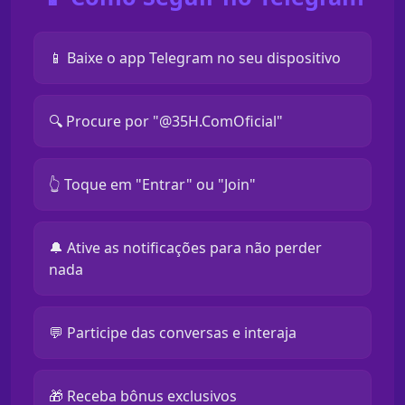
📱 Baixe o app Telegram no seu dispositivo
🔍 Procure por "@35H.ComOficial"
👆 Toque em "Entrar" ou "Join"
🔔 Ative as notificações para não perder
nada
💬 Participe das conversas e interaja
🎁 Receba bônus exclusivos