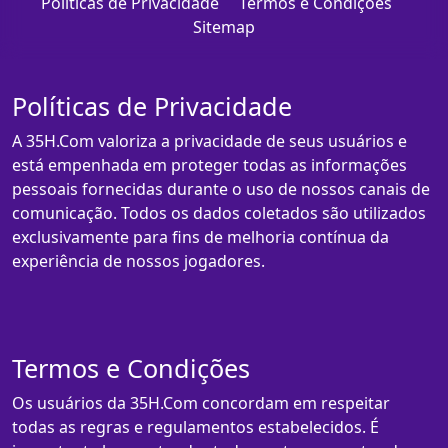
Políticas de Privacidade
Termos e Condições
Sitemap
Políticas de Privacidade
A 35H.Com valoriza a privacidade de seus usuários e
está empenhada em proteger todas as informações
pessoais fornecidas durante o uso de nossos canais de
comunicação. Todos os dados coletados são utilizados
exclusivamente para fins de melhoria contínua da
experiência de nossos jogadores.
Termos e Condições
Os usuários da 35H.Com concordam em respeitar
todas as regras e regulamentos estabelecidos. É