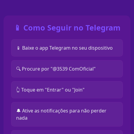
📱 Como Seguir no Telegram
📱 Baixe o app Telegram no seu dispositivo
🔍 Procure por "@3539 ComOficial"
👆 Toque em "Entrar" ou "Join"
🔔 Ative as notificações para não perder
nada