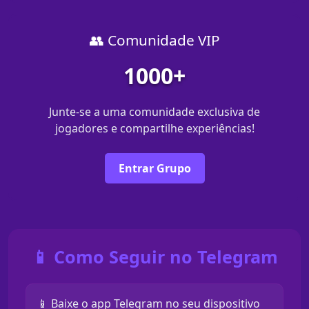
👥 Comunidade VIP
1000+
Junte-se a uma comunidade exclusiva de
jogadores e compartilhe experiências!
Entrar Grupo
📱 Como Seguir no Telegram
📱 Baixe o app Telegram no seu dispositivo