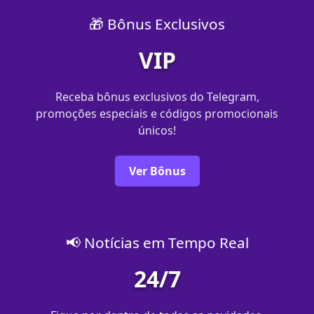
🎁 Bônus Exclusivos
VIP
Receba bônus exclusivos do Telegram,
promoções especiais e códigos promocionais
únicos!
Ver Bônus
📢 Notícias em Tempo Real
24/7