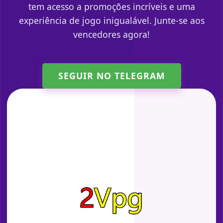
tem acesso a promoções incríveis e uma
experiência de jogo inigualável. Junte-se aos
vencedores agora!
SEGUIR NO TELEGRAM