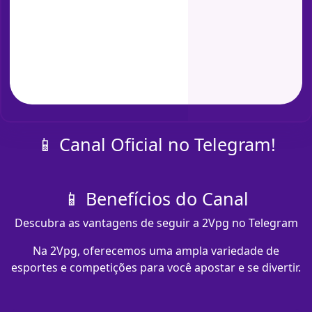
📱 Canal Oficial no Telegram!
📱 Benefícios do Canal
Descubra as vantagens de seguir a 2Vpg no Telegram
Na 2Vpg, oferecemos uma ampla variedade de
esportes e competições para você apostar e se divertir.