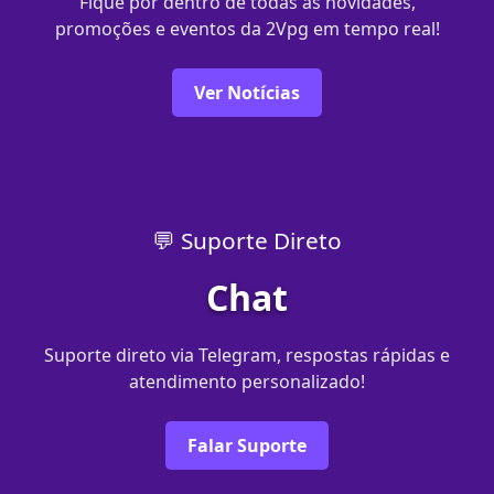
Fique por dentro de todas as novidades,
promoções e eventos da 2Vpg em tempo real!
Ver Notícias
💬 Suporte Direto
Chat
Suporte direto via Telegram, respostas rápidas e
atendimento personalizado!
Falar Suporte