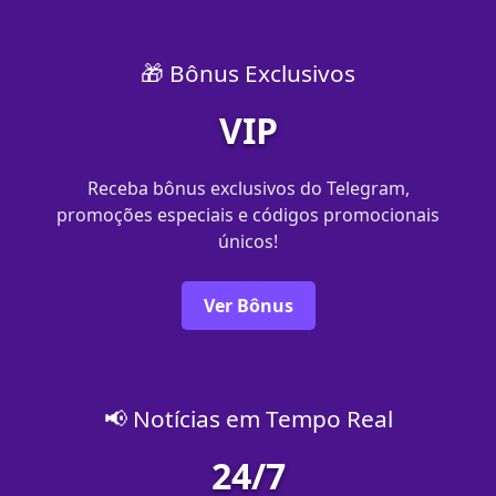
🎁 Bônus Exclusivos
VIP
Receba bônus exclusivos do Telegram,
promoções especiais e códigos promocionais
únicos!
Ver Bônus
📢 Notícias em Tempo Real
24/7