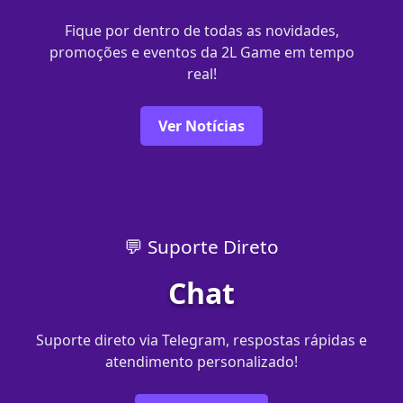
Fique por dentro de todas as novidades,
promoções e eventos da 2L Game em tempo
real!
Ver Notícias
💬 Suporte Direto
Chat
Suporte direto via Telegram, respostas rápidas e
atendimento personalizado!