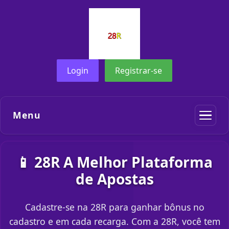
Login
Registrar-se
Menu
📱 28R A Melhor Plataforma
de Apostas
Cadastre-se na 28R para ganhar bônus no
cadastro e em cada recarga. Com a 28R, você tem