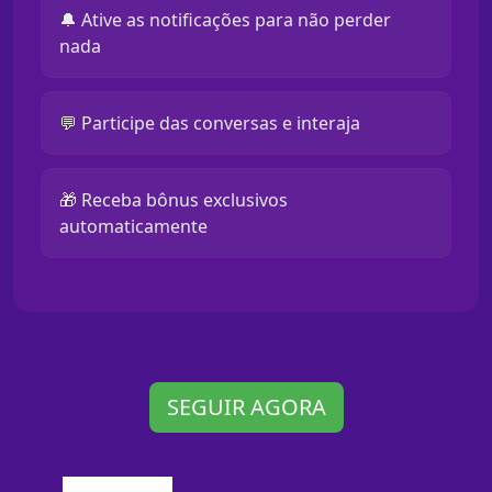
🔔 Ative as notificações para não perder
nada
💬 Participe das conversas e interaja
🎁 Receba bônus exclusivos
automaticamente
SEGUIR AGORA