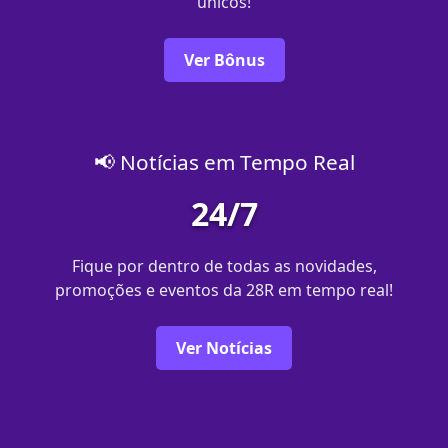
únicos!
Ver Bônus
📢 Notícias em Tempo Real
24/7
Fique por dentro de todas as novidades,
promoções e eventos da 28R em tempo real!
Ver Notícias