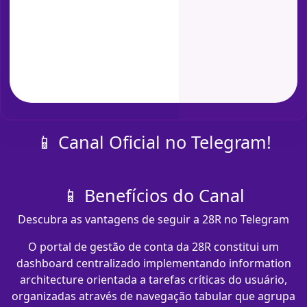
📱 Canal Oficial no Telegram!
📱 Benefícios do Canal
Descubra as vantagens de seguir a 28R no Telegram
O portal de gestão de conta da 28R constitui um
dashboard centralizado implementando information
architecture orientada a tarefas críticas do usuário,
organizadas através de navegação tabular que agrupa