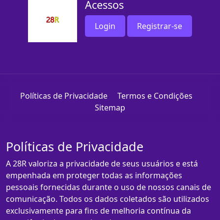
Acessos
Login
Registrar-se
Políticas de Privacidade
Termos e Condições
Sitemap
Políticas de Privacidade
A 28R valoriza a privacidade de seus usuários e está
empenhada em proteger todas as informações
pessoais fornecidas durante o uso de nossos canais de
comunicação. Todos os dados coletados são utilizados
exclusivamente para fins de melhoria contínua da