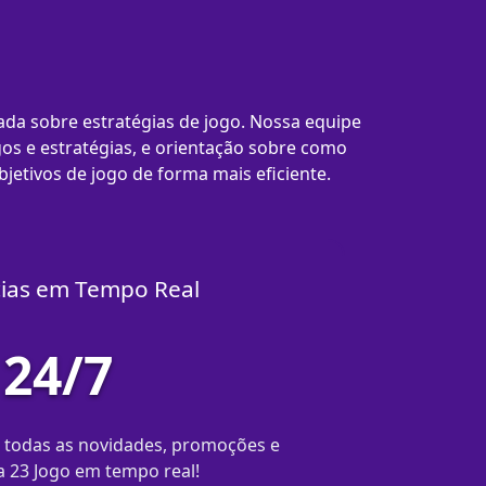
ada sobre estratégias de jogo. Nossa equipe
s e estratégias, e orientação sobre como
bjetivos de jogo de forma mais eficiente.
cias em Tempo Real
24/7
e todas as novidades, promoções e
a 23 Jogo em tempo real!