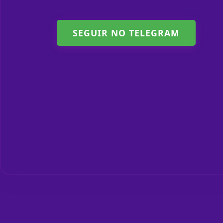
SEGUIR NO TELEGRAM