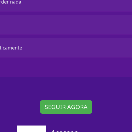
erder nada
a
aticamente
SEGUIR AGORA