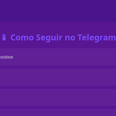
📱 Como Seguir no Telegram
ositivo