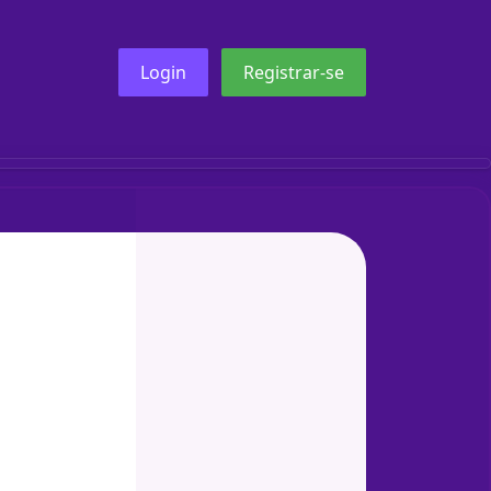
Login
Registrar-se