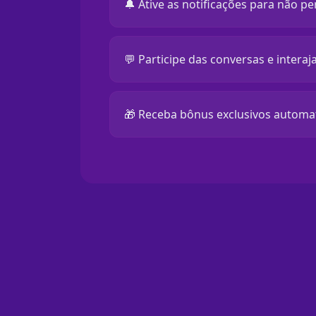
🔔 Ative as notificações para não p
💬 Participe das conversas e interaj
🎁 Receba bônus exclusivos autom