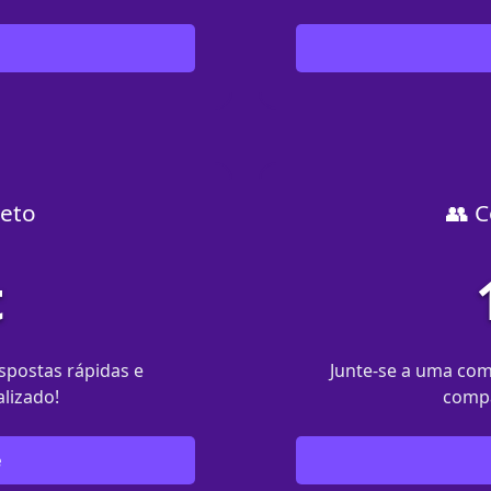
reto
👥 
t
espostas rápidas e
Junte-se a uma com
lizado!
compa
e