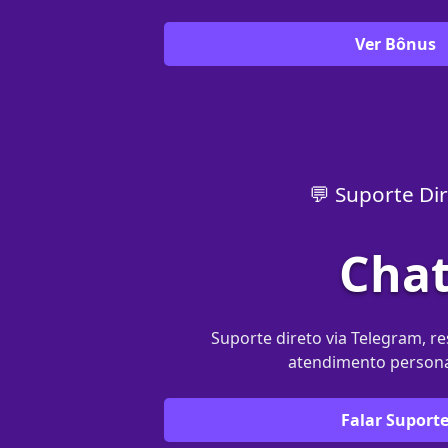
Ver Bônus
💬 Suporte Di
Cha
Suporte direto via Telegram, r
atendimento persona
Falar Suport