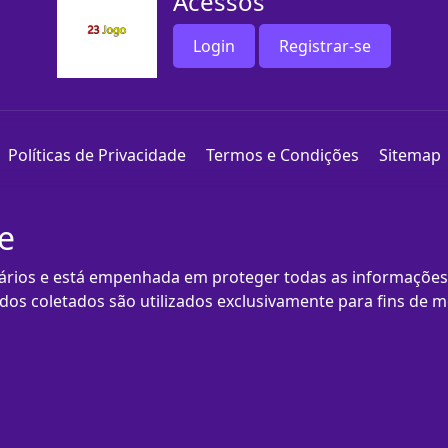
Acessos
Login
Registrar-se
Políticas de Privacidade
Termos e Condições
Sitemap
de
suários e está empenhada em proteger todas as informações
os coletados são utilizados exclusivamente para fins de m