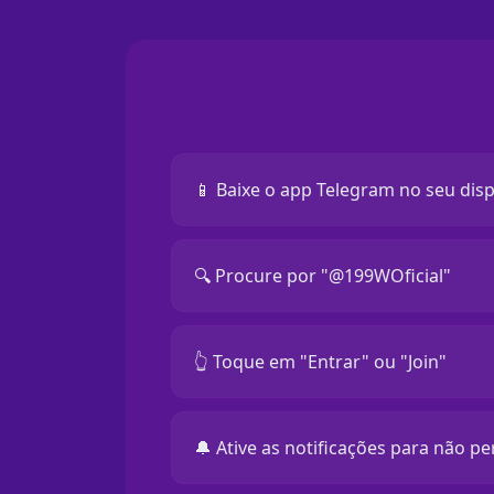
📱 Baixe o app Telegram no seu disp
🔍 Procure por "@199WOficial"
👆 Toque em "Entrar" ou "Join"
🔔 Ative as notificações para não p