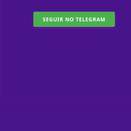
SEGUIR NO TELEGRAM