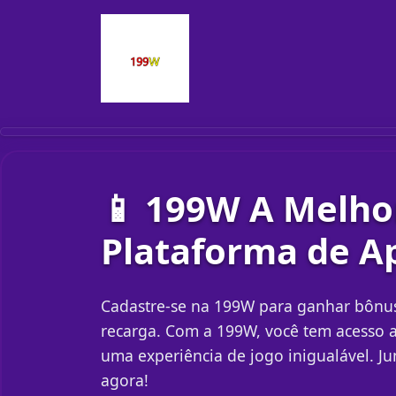
📱 199W A Melho
Plataforma de A
Cadastre-se na 199W para ganhar bônus
recarga. Com a 199W, você tem acesso a
uma experiência de jogo inigualável. J
agora!