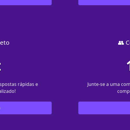
reto
👥 
t
espostas rápidas e
Junte-se a uma com
lizado!
compa
e