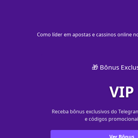
Como líder em apostas e cassinos online no
🎁 Bônus Exclu
VIP
Receba bônus exclusivos do Telegra
e códigos promocionai
Ver Bônus