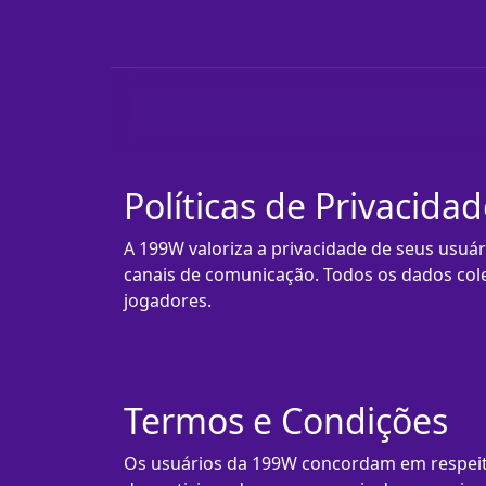
Políticas de Privacida
A 199W valoriza a privacidade de seus usu
canais de comunicação. Todos os dados cole
jogadores.
Termos e Condições
Os usuários da 199W concordam em respeita