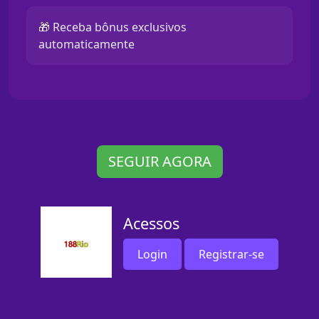
🎁 Receba bônus exclusivos
automaticamente
SEGUIR AGORA
Acessos
Login
Registrar-se