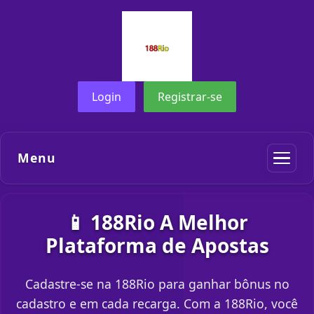
Login
Registrar-se
Menu
📱 188Rio A Melhor
Plataforma de Apostas
Cadastre-se na 188Rio para ganhar bônus no
cadastro e em cada recarga. Com a 188Rio, você