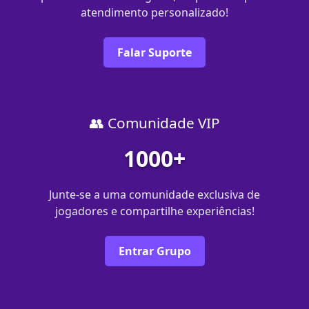
atendimento personalizado!
Falar Suporte
👥 Comunidade VIP
1000+
Junte-se a uma comunidade exclusiva de
jogadores e compartilhe experiências!
Entrar Grupo