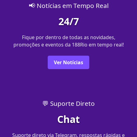
📢 Notícias em Tempo Real
24/7
Fique por dentro de todas as novidades,
promoções e eventos da 188Rio em tempo real!
Ver Notícias
💬 Suporte Direto
Chat
Suporte direto via Telegram, respostas rápidas e