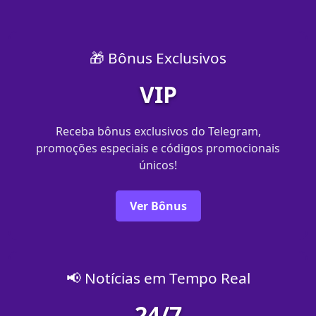
🎁 Bônus Exclusivos
VIP
Receba bônus exclusivos do Telegram,
promoções especiais e códigos promocionais
únicos!
Ver Bônus
📢 Notícias em Tempo Real
24/7