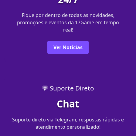
Fique por dentro de todas as novidades,
promoções e eventos da 17Game em tempo
real!
Ver Notícias
💬 Suporte Direto
Chat
Suporte direto via Telegram, respostas rápidas e
atendimento personalizado!