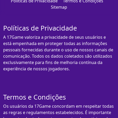
Políticas de Privacidade
Termos e Condições
Sitemap
Políticas de Privacidade
A 17Game valoriza a privacidade de seus usuários e
está empenhada em proteger todas as informações
pessoais fornecidas durante o uso de nossos canais de
comunicação. Todos os dados coletados são utilizados
exclusivamente para fins de melhoria contínua da
experiência de nossos jogadores.
Termos e Condições
Os usuários da 17Game concordam em respeitar todas
as regras e regulamentos estabelecidos. É importante