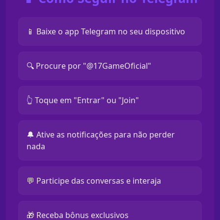
📱 Baixe o app Telegram no seu dispositivo
🔍 Procure por "@17GameOficial"
👆 Toque em "Entrar" ou "Join"
🔔 Ative as notificações para não perder
nada
💬 Participe das conversas e interaja
🎁 Receba bônus exclusivos