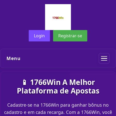
Login
Registrar-se
Menu
📱 1766Win A Melhor
Plataforma de Apostas
Cadastre-se na 1766Win para ganhar bônus no
cadastro e em cada recarga. Com a 1766Win, você