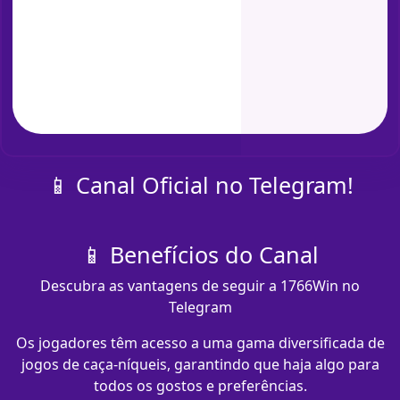
📱 Canal Oficial no Telegram!
📱 Benefícios do Canal
Descubra as vantagens de seguir a 1766Win no
Telegram
Os jogadores têm acesso a uma gama diversificada de
jogos de caça-níqueis, garantindo que haja algo para
todos os gostos e preferências.