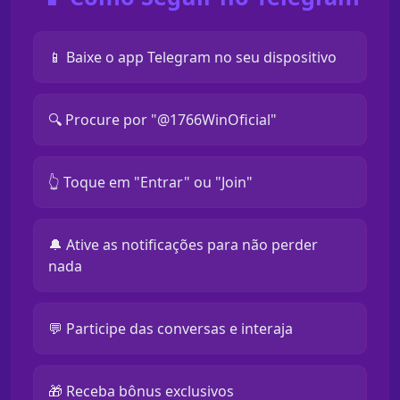
📱 Baixe o app Telegram no seu dispositivo
🔍 Procure por "@1766WinOficial"
👆 Toque em "Entrar" ou "Join"
🔔 Ative as notificações para não perder
nada
💬 Participe das conversas e interaja
🎁 Receba bônus exclusivos