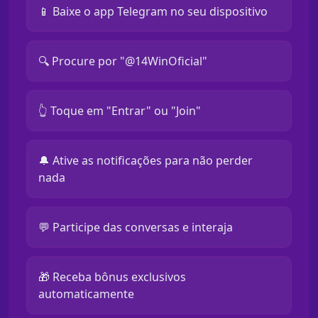
📱 Baixe o app Telegram no seu dispositivo
🔍 Procure por "@14WinOficial"
👆 Toque em "Entrar" ou "Join"
🔔 Ative as notificações para não perder
nada
💬 Participe das conversas e interaja
🎁 Receba bônus exclusivos
automaticamente