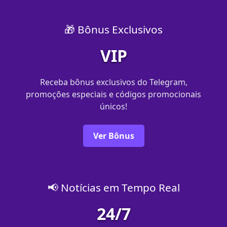
🎁 Bônus Exclusivos
VIP
Receba bônus exclusivos do Telegram,
promoções especiais e códigos promocionais
únicos!
Ver Bônus
📢 Notícias em Tempo Real
24/7