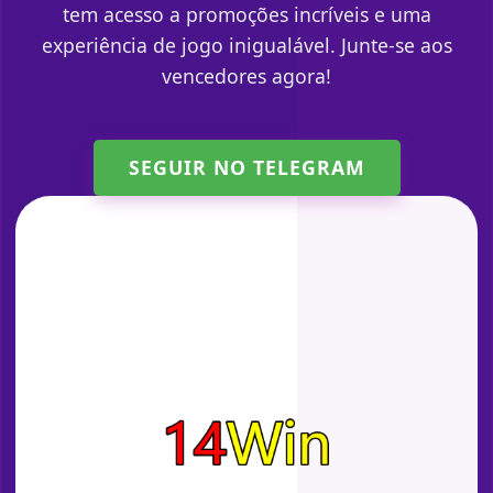
tem acesso a promoções incríveis e uma
experiência de jogo inigualável. Junte-se aos
vencedores agora!
SEGUIR NO TELEGRAM