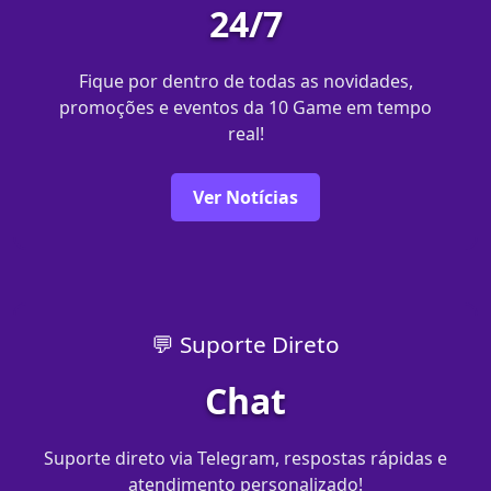
24/7
Fique por dentro de todas as novidades,
promoções e eventos da 10 Game em tempo
real!
Ver Notícias
💬 Suporte Direto
Chat
Suporte direto via Telegram, respostas rápidas e
atendimento personalizado!