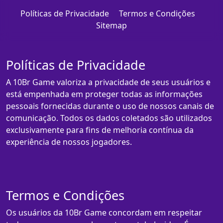
Políticas de Privacidade
Termos e Condições
Sitemap
Políticas de Privacidade
A 10Br Game valoriza a privacidade de seus usuários e
está empenhada em proteger todas as informações
pessoais fornecidas durante o uso de nossos canais de
comunicação. Todos os dados coletados são utilizados
exclusivamente para fins de melhoria contínua da
experiência de nossos jogadores.
Termos e Condições
Os usuários da 10Br Game concordam em respeitar