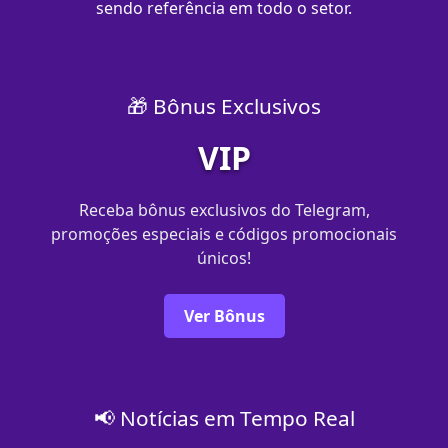
sendo referência em todo o setor.
🎁 Bônus Exclusivos
VIP
Receba bônus exclusivos do Telegram,
promoções especiais e códigos promocionais
únicos!
Ver Bônus
📢 Notícias em Tempo Real