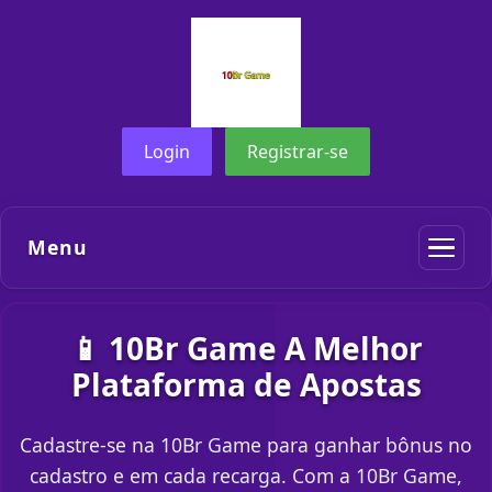
Login
Registrar-se
Menu
📱 10Br Game A Melhor
Plataforma de Apostas
Cadastre-se na 10Br Game para ganhar bônus no
cadastro e em cada recarga. Com a 10Br Game,