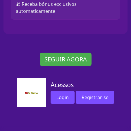
🎁 Receba bônus exclusivos
automaticamente
SEGUIR AGORA
Acessos
Login
Registrar-se