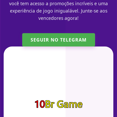
você tem acesso a promoções incríveis e uma
experiência de jogo inigualável. Junte-se aos
vencedores agora!
SEGUIR NO TELEGRAM