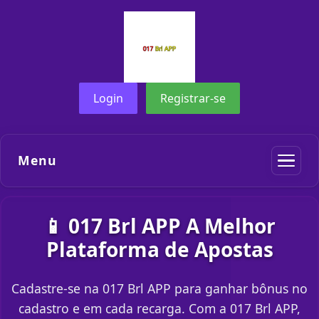
Login
Registrar-se
Menu
📱 017 Brl APP A Melhor
Plataforma de Apostas
Cadastre-se na 017 Brl APP para ganhar bônus no
cadastro e em cada recarga. Com a 017 Brl APP,